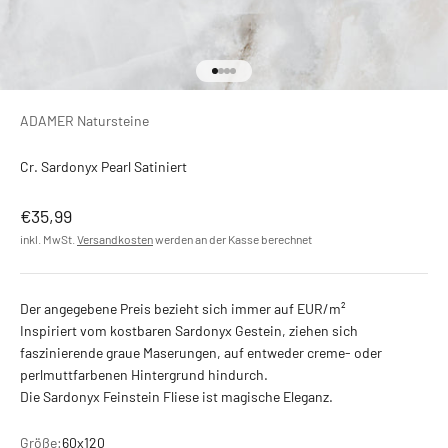
Gehe zu Element 1
Gehe zu Element 2
Gehe zu Element 3
Gehe zu Element 4
ADAMER Natursteine
Cr. Sardonyx Pearl Satiniert
Angebot
€35,99
inkl. MwSt.
Versandkosten
werden an der Kasse berechnet
Der angegebene Preis bezieht sich immer auf EUR/m²
Inspiriert vom kostbaren Sardonyx Gestein, ziehen sich
faszinierende graue Maserungen, auf entweder creme- oder
perlmuttfarbenen Hintergrund hindurch.
Die Sardonyx Feinstein Fliese ist magische Eleganz.
Größe:
60x120