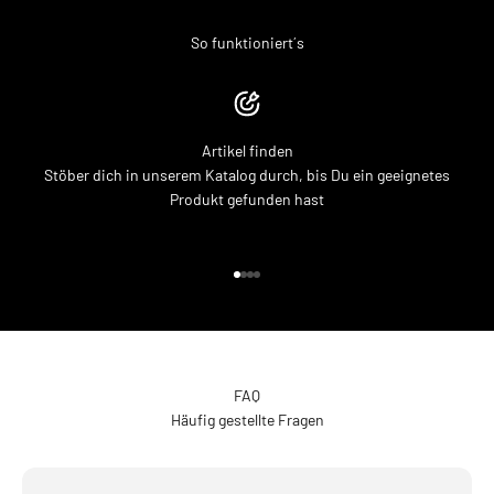
So funktioniert´s
Artikel finden
Stöber dich in unserem Katalog durch, bis Du ein geeignetes
Produkt gefunden hast
Gehe zu Element 1
Gehe zu Element 2
Gehe zu Element 3
Gehe zu Element 4
FAQ
Häufig gestellte Fragen